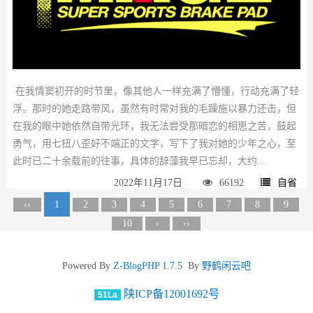
在我情窦初开的时节里，像其他人一样充满了懵懂，行动充满了轻
浮。那时的她走路带风，虽然有时常对我的毛躁施以暴力还击，但
在我的眼中她依然自带光环，我无法尝受那暗恋的相思之苦，鼓起
勇气，用七扭八歪好不端正的文字，写下了我对她的少年之心，至
此时已二十余载前的往事，具体的辞藻我早已忘却，大约...
2022年11月17日
66192
自省
‹‹
1
2
3
4
5
6
7
8
9
10
›
››
Powered By
Z-BlogPHP 1.7.5
By
野鹤闲云吧
陕ICP备12001692号
51La