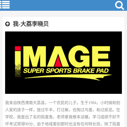
我-大荔李晓贝
我来自陕西渭南大荔县，一个农民的儿子。生于1984，小时候和别
人家的孩子一样，放过牛羊，打过柴，也掏过鸟蛋，和过尿泥。在
学校，我是出了名的捣蛋鬼，老师拿我根本没辙。学习成绩不好不
坏考试常得90分，由于地域差别那时也没有任何特长班，除了捣蛋