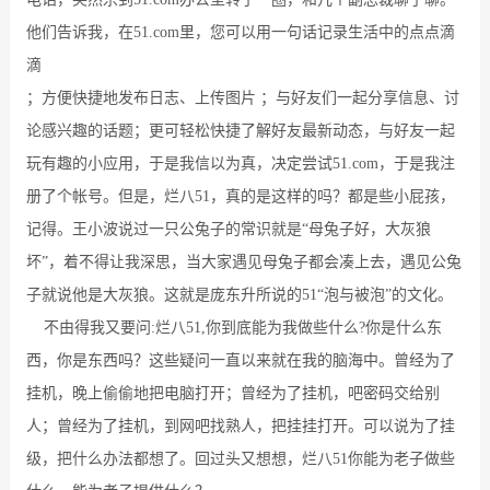
他们告诉我，在51.com里，您可以用一句话记录生活中的点点滴
滴
；方便快捷地发布日志、上传图片 ；与好友们一起分享信息、讨
论感兴趣的话题；更可轻松快捷了解好友最新动态，与好友一起
玩有趣的小应用，于是我信以为真，决定尝试51.com，于是我注
册了个帐号。但是，烂八51，真的是这样的吗？都是些小屁孩，
记得。王小波说过一只公兔子的常识就是“母兔子好，大灰狼
坏”，着不得让我深思，当大家遇见母兔子都会凑上去，遇见公兔
子就说他是大灰狼。这就是庞东升所说的51“泡与被泡”的文化。
不由得我又要问:烂八51,你到底能为我做些什么?你是什么东
西，你是东西吗？这些疑问一直以来就在我的脑海中。曾经为了
挂机，晚上偷偷地把电脑打开；曾经为了挂机，吧密码交给别
人；曾经为了挂机，到网吧找熟人，把挂挂打开。可以说为了挂
级，把什么办法都想了。回过头又想想，烂八51你能为老子做些