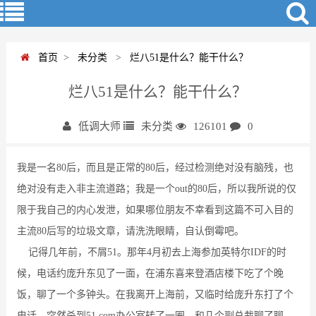
首页
>
未分类
>
烂八51是什么？能干什么？
烂八51是什么？能干什么？
低调大师
未分类
126101
0
我是一名80后，而且是正常的80后，经过检测绝对没有脑残，也
绝对没有走入非主流道路；我是一个out的80后，所以我所说的仅
限于我自己的内心发泄，如果哪位朋友不幸看到这篇不可入目的
主流80后写的垃圾文章，请洗洗眼睛，自认倒霉吧。
记得几年前，不屑51。那年4月初去上海参加英特尔IDF的时
候，电话约庞升东见了一面，在浦东喜来登酒店楼下吃了个晚
饭，聊了一个多钟头。在我离开上海前，又临时给庞升东打了个
电话，突然杀到51.com办公室转了一圈，和几个副总裁聊了聊。